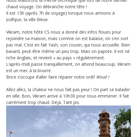
Nous élaborons la même technique que lors de notre dernier
chaud voyage. On débranche notre tête !
Il est 13h (après 7h de voyage) lorsque nous arrivons à
Jodhpur, la ville bleue.
Vikram, notre hôte CS nous a donné des infos floues pour
rejoindre sa maison, mais comme on est balaise, on s’en sort
pas mal. C’est en fait Yash, son cousin, qui nous accueille. Bien
bavard, peut-être même un peu trop. Mais on papote. Il est né
riche Anglais, et revient « au pays » régulièrement.
L’après-midi passe tranquillement, on attend beaucoup. Vikram
est un mec à la bourre.
Brice s’occupe d’aller faire réparer notre ordi’!
Woué !
Allez allez, la chaleur ne nous fait pas peur ! On part se balader
en ville. Bon, Vikram arrive à 10h30 pour nous emmener. Il fait
carrément trop chaud. Déjà. Tant pis.