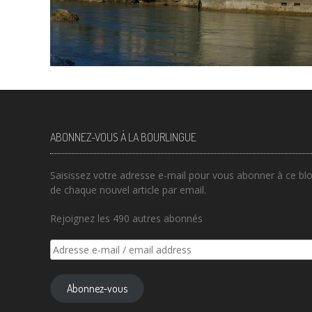
ABONNEZ-VOUS À LA BOURLINGUE
Saisissez votre adresse e-mail pour vous abonner à ce blog
de chaque nouvel article par email.
Rejoignez les 490 autres abonnés
Adresse
e-
mail
Abonnez-vous
/
email