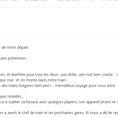
e de notre départ.
 sans prétention…
es, et diarrhée pour tous les deux ; pas drôle, une nuit bien courte…
 que mal ; et on monte dans notre train…
eux des trains bulgares bien pire !… merveilleux voyage pour nous do
uper réveillés…
e à oublier sa besace avec quelques papiers, son appareil photo et 
 en a averti le chef de train et les prochaines gares. Et nous a dit de