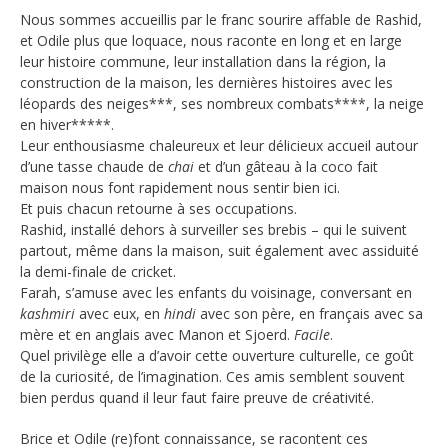
Nous sommes accueillis par le franc sourire affable de Rashid,
et Odile plus que loquace, nous raconte en long et en large
leur histoire commune, leur installation dans la région, la
construction de la maison, les dernières histoires avec les
léopards des neiges***, ses nombreux combats****, la neige
en hiver*****.
Leur enthousiasme chaleureux et leur délicieux accueil autour
d’une tasse chaude de
chai
et d’un gâteau à la coco fait
maison nous font rapidement nous sentir bien ici.
Et puis chacun retourne à ses occupations.
Rashid, installé dehors à surveiller ses brebis – qui le suivent
partout, même dans la maison, suit également avec assiduité
la demi-finale de cricket.
Farah, s’amuse avec les enfants du voisinage, conversant en
kashmiri
avec eux, en
hindi
avec son père, en français avec sa
mère et en anglais avec Manon et Sjoerd.
Facile
.
Quel privilège elle a d’avoir cette ouverture culturelle, ce goût
de la curiosité, de l’imagination. Ces amis semblent souvent
bien perdus quand il leur faut faire preuve de créativité.
Brice et Odile (re)font connaissance, se racontent ces