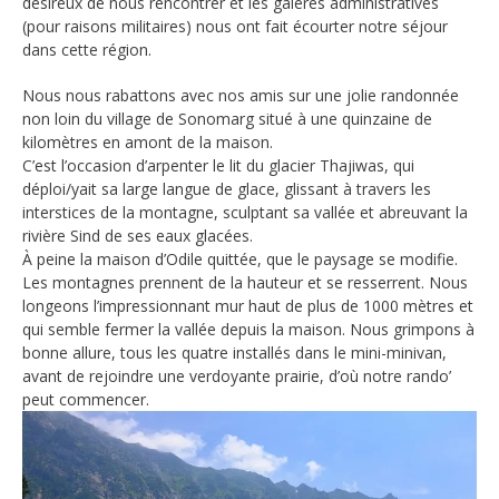
désireux de nous rencontrer et les galères administratives
(pour raisons militaires) nous ont fait écourter notre séjour
dans cette région.
Nous nous rabattons avec nos amis sur une jolie randonnée
non loin du village de Sonomarg situé à une quinzaine de
kilomètres en amont de la maison.
C’est l’occasion d’arpenter le lit du glacier Thajiwas, qui
déploi/yait sa large langue de glace, glissant à travers les
interstices de la montagne, sculptant sa vallée et abreuvant la
rivière Sind de ses eaux glacées.
À peine la maison d’Odile quittée, que le paysage se modifie.
Les montagnes prennent de la hauteur et se resserrent. Nous
longeons l’impressionnant mur haut de plus de 1000 mètres et
qui semble fermer la vallée depuis la maison. Nous grimpons à
bonne allure, tous les quatre installés dans le mini-minivan,
avant de rejoindre une verdoyante prairie, d’où notre rando’
peut commencer.