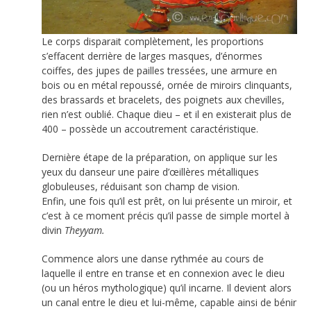
Le corps disparait complètement, les proportions
s’effacent derrière de larges masques, d’énormes
coiffes, des jupes de pailles tressées, une armure en
bois ou en métal repoussé, ornée de miroirs clinquants,
des brassards et bracelets, des poignets aux chevilles,
rien n’est oublié. Chaque dieu – et il en existerait plus de
400 – possède un accoutrement caractéristique.
Dernière étape de la préparation, on applique sur les
yeux du danseur une paire d’œillères métalliques
globuleuses, réduisant son champ de vision.
Enfin, une fois qu’il est prêt, on lui présente un miroir, et
c’est à ce moment précis qu’il passe de simple mortel à
divin
Theyyam.
Commence alors une danse rythmée au cours de
laquelle il entre en transe et en connexion avec le dieu
(ou un héros mythologique) qu’il incarne. Il devient alors
un canal entre le dieu et lui-même, capable ainsi de bénir