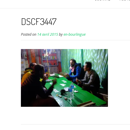
DSCF3447
Posted on
14 avril 2015
by
en-bourlingue