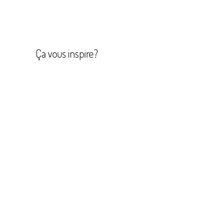
Navigation
de
l’article
Ça vous inspire?