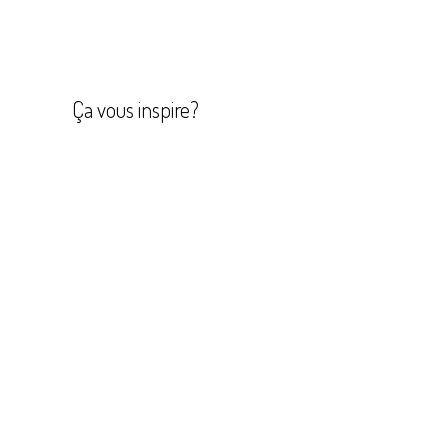
Navigation
de
l’article
Ça vous inspire?