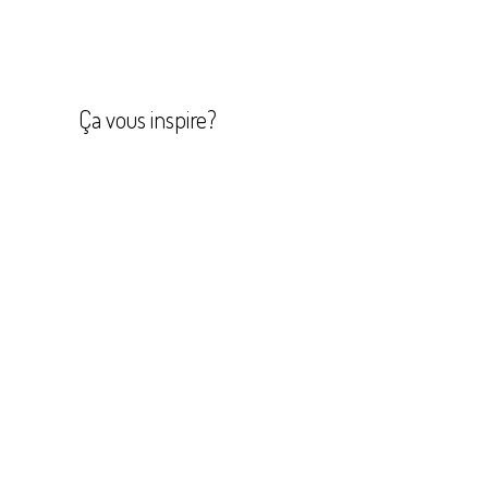
Navigation
de
l’article
Ça vous inspire?