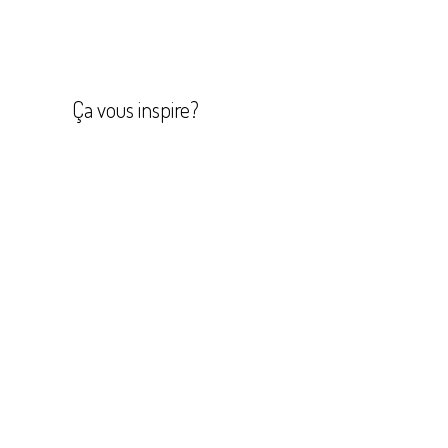
Navigation
de
l’article
Ça vous inspire?