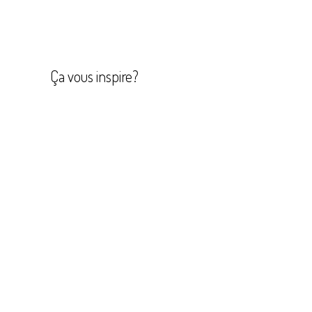
Navigation
de
l’article
Ça vous inspire?