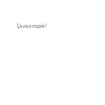
Navigation
de
l’article
Ça vous inspire?