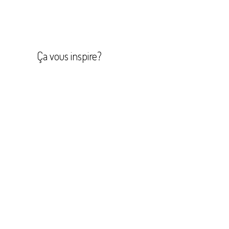
Navigation
de
l’article
Ça vous inspire?