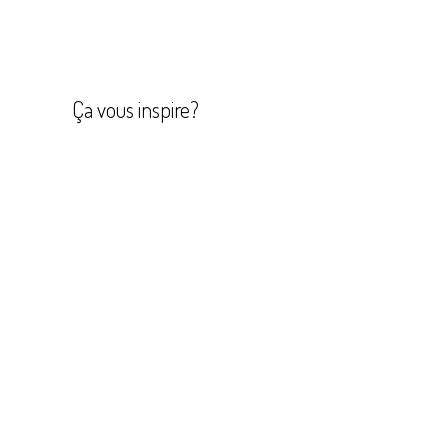
Navigation
de
l’article
Ça vous inspire?