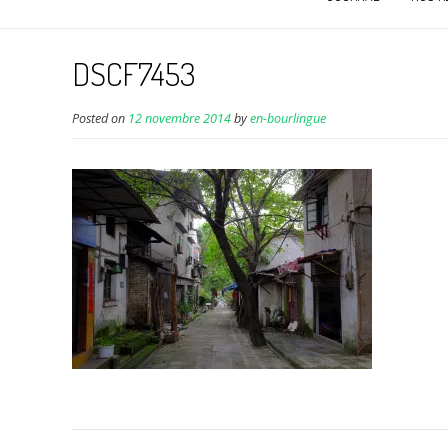
DSCF7453
Posted on
12 novembre 2014
by
en-bourlingue