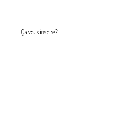
Navigation
de
l’article
Ça vous inspire?