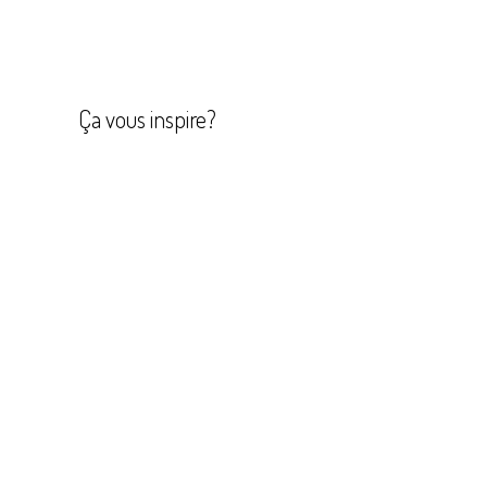
Navigation
de
l’article
Ça vous inspire?