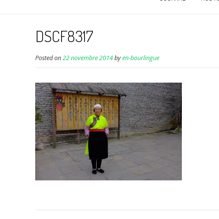
DSCF8317
Posted on
22 novembre 2014
by
en-bourlingue