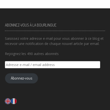
ABONNEZ-VOUS À LA BOURLINGUE
Saisissez votre adresse e-mail pour vous abonner à ce blog et
recevoir une notification de chaque nouvel article par email.
Rejoignez les 490 autres abonnés
Adresse
e-
mail
Abonnez-vous
/
email
address