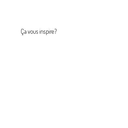
Navigation
de
l’article
Ça vous inspire?