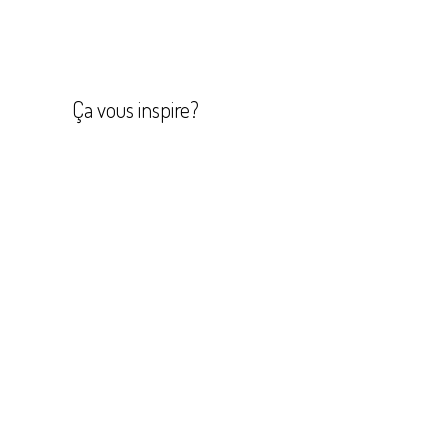
Navigation
de
l’article
Ça vous inspire?