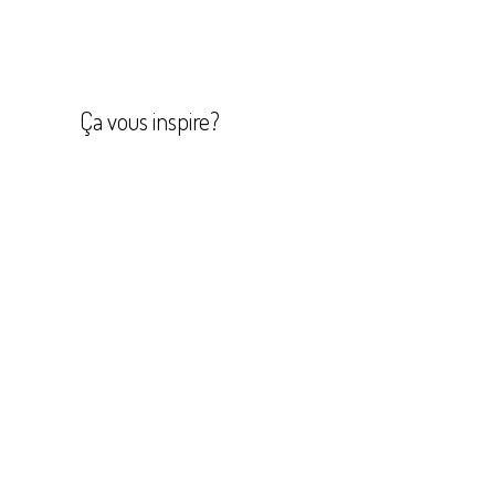
Navigation
de
l’article
Ça vous inspire?