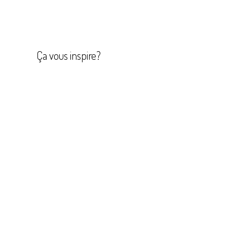
Navigation
de
l’article
Ça vous inspire?