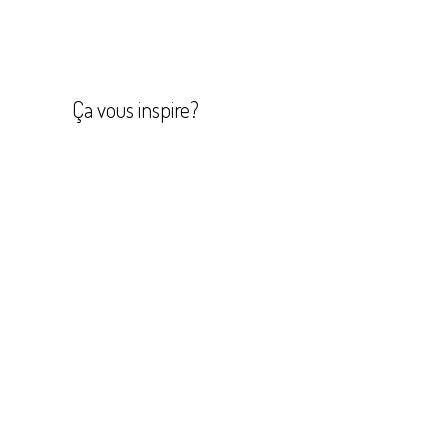
Navigation
de
l’article
Ça vous inspire?