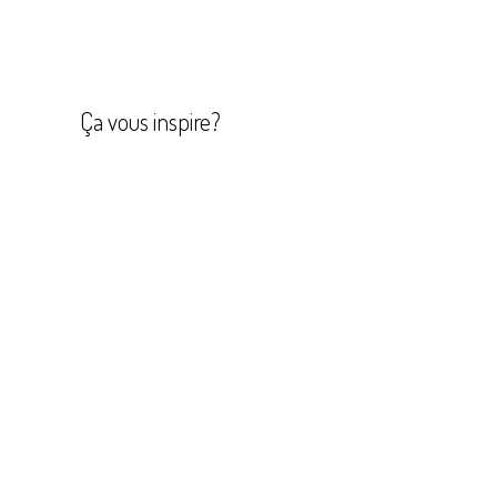
Navigation
de
l’article
Ça vous inspire?