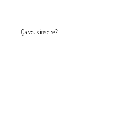
Navigation
de
l’article
Ça vous inspire?