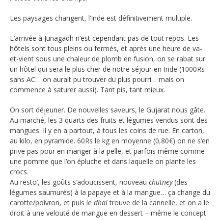
Les paysages changent, l’Inde est définitivement multiple.
L’arrivée à Junagadh n’est cependant pas de tout repos. Les
hôtels sont tous pleins ou fermés, et après une heure de va-
et-vient sous une chaleur de plomb en fusion, on se rabat sur
un hôtel qui sera le plus cher de notre séjour en Inde (1000Rs
sans AC… on aurait pu trouver du plus pourri… mais on
commence à saturer aussi). Tant pis, tant mieux.
On sort déjeuner. De nouvelles saveurs, le Gujarat nous gâte.
Au marché, les 3 quarts des fruits et légumes vendus sont des
mangues. Il y en a partout, à tous les coins de rue. En carton,
au kilo, en pyramide. 60Rs le kg en moyenne (0,80€) on ne s’en
prive pas pour en manger à la pelle, et parfois même comme
une pomme que l’on épluche et dans laquelle on plante les
crocs.
Au resto’, les goûts s’adoucissent, nouveau
chutney
(des
légumes saumurés) à la papaye et à la mangue… ça change du
carotte/poivron, et puis le
dhal
trouve de la cannelle, et on a le
droit à une velouté de mangue en dessert – même le concept