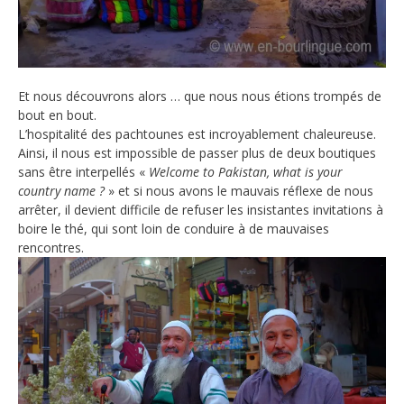
Et nous découvrons alors … que nous nous étions trompés de
bout en bout.
L’hospitalité des pachtounes est incroyablement chaleureuse.
Ainsi, il nous est impossible de passer plus de deux boutiques
sans être interpellés «
Welcome to Pakistan, what is your
country name ?
» et si nous avons le mauvais réflexe de nous
arrêter, il devient difficile de refuser les insistantes invitations à
boire le thé, qui sont loin de conduire à de mauvaises
rencontres.