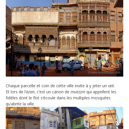
Chaque parcelle et coin de cette ville invite à y jeter un œil.
Et lors de l’
azan
, c’est un canon de
muezzin
qui appellent les
fidèles dont le flot s’écoule dans les multiples mosquées
qu’abrite la ville.