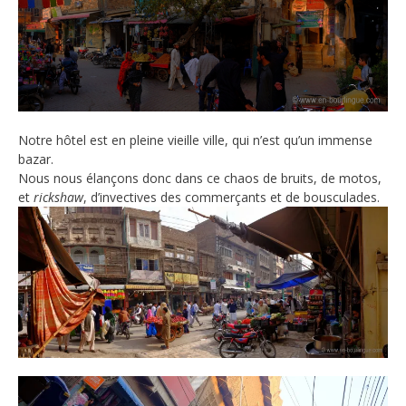
Notre hôtel est en pleine vieille ville, qui n’est qu’un immense
bazar.
Nous nous élançons donc dans ce chaos de bruits, de motos,
et
rickshaw
, d’invectives des commerçants et de bousculades.