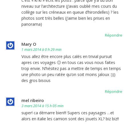
C’est « ki ki » écrit les posts : parce que y’a du bon
niveau sur l’architecture (j’avais oublié mes cours du
collège sur les créneaux en queue d’hirondelles) ? les
photos sont très belles (j’aime bien les prises en
panorama)
Répondre
Mary O
1 mars 2014 à 0 h 29 min
Vous allez être encore plus calés en trivial pursuit
apres ces voyages 🙂 en tous cas vous nous faites
trop envie. N’hésitez pas a mettre de temps en temps
une photo un peu ratée qu’on soit moins jaloux :)))
des gros bisous
Répondre
mel ribeiro
3 mars 2014 à 15 h 05 min
super! ca démarre bien!!! Supers ces paysages …et
alors en italie les camion sont des jouets XL? biz biz!!