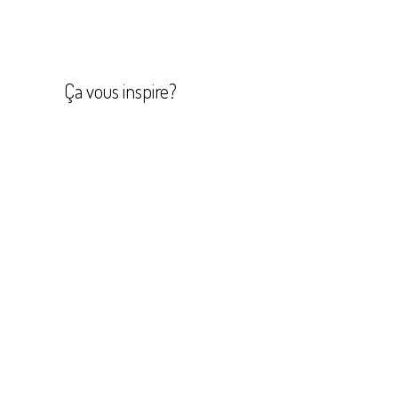
Navigation
de
l’article
Ça vous inspire?