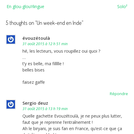
Navigation
En glou-glou’rlingue
Solo²
de
l’article
5 thoughts on “
Un week-end en Inde
”
évouzétoulà
31 août 2015 à 12 h 51 min
hé, les lecteurs, vous roupillez oui quoi ?
…
t’y es belle, ma fillllle !
belles bises
faisez gaffe
Répondre
Sergio deuz
31 août 2015 à 13 h 19 min
Quelle gachette Evouzétoulà, je ne peux plus lutter,
faut que je reprenne l’entraînement !
Ah le biryani, je suis fan en France, qu’est-ce que ça