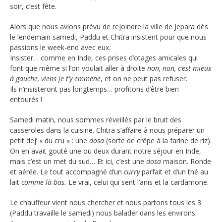
soir, c’est fête.
Alors que nous avions prévu de rejoindre la ville de Jepara dès
le lendemain samedi, Paddu et Chitra insistent pour que nous
passions le week-end avec eux.
Insister… comme en Inde, ces prises d’otages amicales qui
font que même si l’on voulait aller à droite
non, non, c’est mieux
à gauche, viens je t’y emmène
, et on ne peut pas refuser.
Ils n’insisteront pas longtemps… profitons d’être bien
entourés !
Samedi matin, nous sommes réveillés par le bruit des
casseroles dans la cuisine. Chitra s’affaire à nous préparer un
petit dej’ « du cru » : une
dosa
(sorte de crêpe à la farine de riz).
On en avait gouté une ou deux durant notre séjour en Inde,
mais c’est un met du sud… Et ici, c’est une
dosa
maison. Ronde
et aérée. Le tout accompagné d’un
curry
parfait et d’un thé au
lait
comme là-bas.
Le vrai, celui qui sent l’anis et la cardamone.
Le chauffeur vient nous chercher et nous partons tous les 3
(Paddu travaille le samedi) nous balader dans les environs.