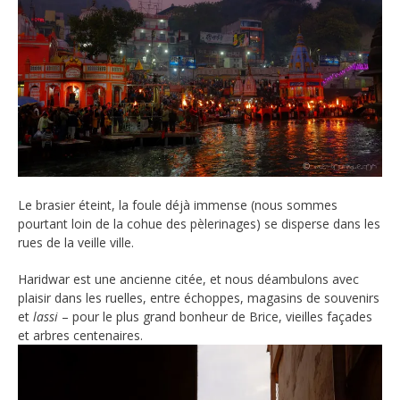
Le brasier éteint, la foule déjà immense (nous sommes
pourtant loin de la cohue des pèlerinages) se disperse dans les
rues de la veille ville.
Haridwar est une ancienne citée, et nous déambulons avec
plaisir dans les ruelles, entre échoppes, magasins de souvenirs
et
lassi
– pour le plus grand bonheur de Brice, vieilles façades
et arbres centenaires.