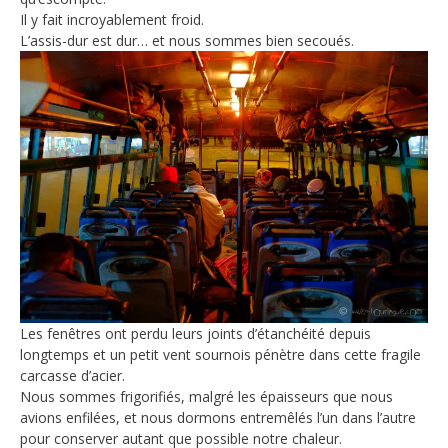
Il y fait incroyablement froid.
L’assis-dur est dur… et nous sommes bien secoués.
Les fenêtres ont perdu leurs joints d’étanchéité depuis
longtemps et un petit vent sournois pénètre dans cette fragile
carcasse d’acier.
Nous sommes frigorifiés, malgré les épaisseurs que nous
avions enfilées, et nous dormons entremêlés l’un dans l’autre
pour conserver autant que possible notre chaleur.