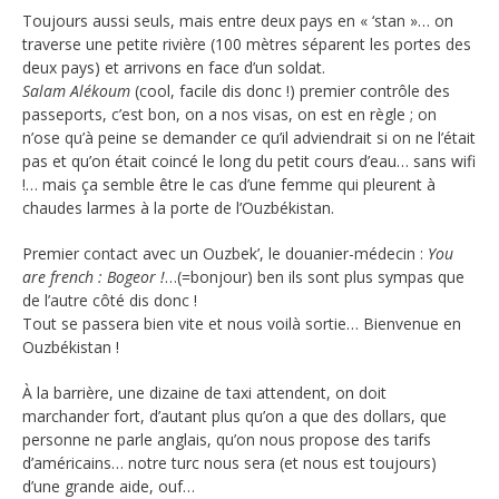
Toujours aussi seuls, mais entre deux pays en « ‘stan »… on
traverse une petite rivière (100 mètres séparent les portes des
deux pays) et arrivons en face d’un soldat.
Salam Alékoum
(cool, facile dis donc !) premier contrôle des
passeports, c’est bon, on a nos visas, on est en règle ; on
n’ose qu’à peine se demander ce qu’il adviendrait si on ne l’était
pas et qu’on était coincé le long du petit cours d’eau… sans wifi
!… mais ça semble être le cas d’une femme qui pleurent à
chaudes larmes à la porte de l’Ouzbékistan.
Premier contact avec un Ouzbek’, le douanier-médecin :
You
are french : Bogeor !
…(=bonjour) ben ils sont plus sympas que
de l’autre côté dis donc !
Tout se passera bien vite et nous voilà sortie… Bienvenue en
Ouzbékistan !
À la barrière, une dizaine de taxi attendent, on doit
marchander fort, d’autant plus qu’on a que des dollars, que
personne ne parle anglais, qu’on nous propose des tarifs
d’américains… notre turc nous sera (et nous est toujours)
d’une grande aide, ouf…