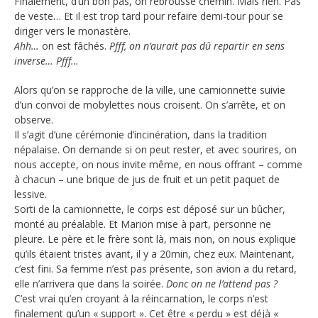
Finalement, d’un bon pas, on rebrousse chemin. Mais rien. Pas
de veste… Et il est trop tard pour refaire demi-tour pour se
diriger vers le monastère.
Ahh…
on est fâchés.
Pfff, on n’aurait pas dû repartir en sens
inverse… Pfff…
Alors qu’on se rapproche de la ville, une camionnette suivie
d’un convoi de mobylettes nous croisent. On s’arrête, et on
observe.
Il s’agit d’une cérémonie d’incinération, dans la tradition
népalaise. On demande si on peut rester, et avec sourires, on
nous accepte, on nous invite même, en nous offrant – comme
à chacun – une brique de jus de fruit et un petit paquet de
lessive.
Sorti de la camionnette, le corps est déposé sur un bûcher,
monté au préalable. Et Marion mise à part, personne ne
pleure. Le père et le frère sont là, mais non, on nous explique
qu’ils étaient tristes avant, il y a 20min, chez eux. Maintenant,
c’est fini. Sa femme n’est pas présente, son avion a du retard,
elle n’arrivera que dans la soirée.
Donc on ne l’attend pas ?
C’est vrai qu’en croyant à la réincarnation, le corps n’est
finalement qu’un « support ». Cet être « perdu » est déjà «