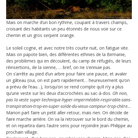
Mais on marche d’un bon rythme, coupant à travers champs,
croisant des habitants un peu étonnés de nous voir sur ce
chemin et un gros serpent orange.
Le soleil cogne, et avec notre très courte nuit, on fatigue vite.
Mais on papote bien, des différentes ethnies de la Birmanie,
des problèmes qui en découlent, du camp de réfugiés, de leurs
réinsertions, de la sienne, … bref, on ne s’ennuie pas.
On s’arrête au pied d’un arbre pour faire une pause, et avaler
un gâteau (oui, on est parti rapidement… heureusement qu’on
a prévu de l’eau…), lorsqu’on se rend compte qu’il n’y a plus
qu’une veste sur les deux d’accrochées au sac-à-dos.
Oh non,
pas la veste super-technique-hyper-imperméable-respirable-sans-
transpiration-trop-en-super-solde-du-vieux-campeur-trop-chère…
Marion part faire un petit aller-retour, mais rien. On décide de
faire marche arrière. On va la retrouver sur le bord du chemin,
et on repartira dans l’autre sens pour rejoindre Jean-Philippe au
prochain village.