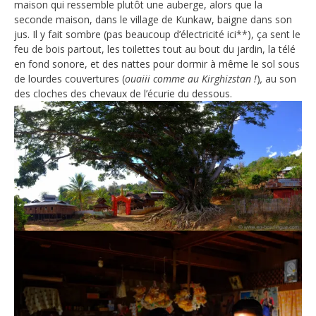
maison qui ressemble plutôt une auberge, alors que la
seconde maison, dans le village de Kunkaw, baigne dans son
jus. Il y fait sombre (pas beaucoup d’électricité ici**), ça sent le
feu de bois partout, les toilettes tout au bout du jardin, la télé
en fond sonore, et des nattes pour dormir à même le sol sous
de lourdes couvertures (
ouaiii comme au Kirghizstan !
)
,
au son
des cloches des chevaux de l’écurie du dessous.