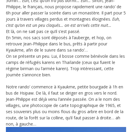
30min…
Euh, c’est qu’on n’a pas dormi… Euh…
Sinon, Jean-
Philippe, le français, nous propose rapidement une rando’ de
6h pour aller passer la soirée dans un monastère. Il part pour 5
jours à travers villages perdus et montagnes éloignées.
Euh,
c’est qu’on est un peu claqués… on est arrivés cette nuit…
Et là, on ne sait pas ce qu’il s’est passé.
En 5min, nos sacs sont déposés à l’auberge, et hop, on
retrouve Jean-Philippe dans le bus, prêts à partir pour
Kyaukme, afin de le suivre dans sa rando’…
On se présente un peu. Lui, il bosse comme bénévole dans les
camps de réfugiés karens en Thaïlande (ceux qui fuient le
régime birman ou l’armée karen). Trop intéressant, cette
journée s’annonce bien.
Notre rando’ commence à Kyaukme, petite bourgade à 1h en
bus de Hsipaw. De là, il faut se diriger en gros vers le nord.
Jean-Philippe est déjà venu l’année passée. On a le nom des
villages, une photocopie de carte topographique de 1965, et
ses souvenirs plus ou moins flous du gros arbre en bord de la
route, de la forêt sur la colline, qu’il faut passer à droite… ah
non, à gauche…