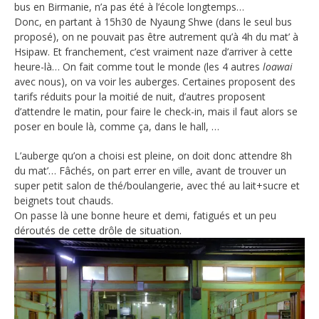
bus en Birmanie, n’a pas été à l’école longtemps…
Donc, en partant à 15h30 de Nyaung Shwe (dans le seul bus
proposé), on ne pouvait pas être autrement qu’à 4h du mat’ à
Hsipaw. Et franchement, c’est vraiment naze d’arriver à cette
heure-là… On fait comme tout le monde (les 4 autres
loawai
avec nous), on va voir les auberges. Certaines proposent des
tarifs réduits pour la moitié de nuit, d’autres proposent
d’attendre le matin, pour faire le check-in, mais il faut alors se
poser en boule là, comme ça, dans le hall, …
L’auberge qu’on a choisi est pleine, on doit donc attendre 8h
du mat’… Fâchés, on part errer en ville, avant de trouver un
super petit salon de thé/boulangerie, avec thé au lait+sucre et
beignets tout chauds.
On passe là une bonne heure et demi, fatigués et un peu
déroutés de cette drôle de situation.