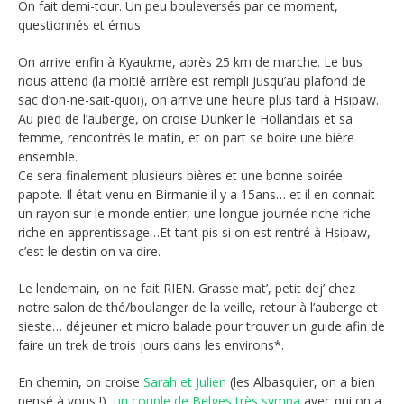
On fait demi-tour. Un peu bouleversés par ce moment,
questionnés et émus.
On arrive enfin à Kyaukme, après 25 km de marche. Le bus
nous attend (la moitié arrière est rempli jusqu’au plafond de
sac d’on-ne-sait-quoi), on arrive une heure plus tard à Hsipaw.
Au pied de l’auberge, on croise Dunker le Hollandais et sa
femme, rencontrés le matin, et on part se boire une bière
ensemble.
Ce sera finalement plusieurs bières et une bonne soirée
papote. Il était venu en Birmanie il y a 15ans… et il en connait
un rayon sur le monde entier, une longue journée riche riche
riche en apprentissage…Et tant pis si on est rentré à Hsipaw,
c’est le destin on va dire.
Le lendemain, on ne fait RIEN. Grasse mat’, petit dej’ chez
notre salon de thé/boulanger de la veille, retour à l’auberge et
sieste… déjeuner et micro balade pour trouver un guide afin de
faire un trek de trois jours dans les environs*.
En chemin, on croise
Sarah et Julien
(les Albasquier, on a bien
pensé à vous !),
un couple de Belges très sympa
avec qui on a