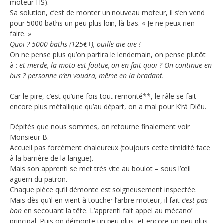
moteur HS).
Sa solution, c’est de monter un nouveau moteur, il s’en vend
pour 5000 baths un peu plus loin, là-bas. « Je ne peux rien
faire. »
Quoi ? 5000 baths (125€+), ouille aïe aïe !
On ne pense plus qu’on partira le lendemain, on pense plutôt
à :
et merde, la moto est foutue, on en fait quoi ? On continue en
bus ? personne n’en voudra, même en la bradant.
Car le pire, c’est qu’une fois tout remonté**, le râle se fait
encore plus métallique qu’au départ, on a mal pour K’rá Diêu.
Dépités que nous sommes, on retourne finalement voir
Monsieur B.
Accueil pas forcément chaleureux (toujours cette timidité face
à la barrière de la langue).
Mais son apprenti se met très vite au boulot – sous l’œil
aguerri du patron.
Chaque pièce qu’il démonte est soigneusement inspectée.
Mais dès qu’il en vient à toucher l’arbre moteur, il fait
c’est pas
bon
en secouant la tête. L’apprenti fait appel au mécano’
principal. Puis on démonte un peu plus, et encore un peu plus…