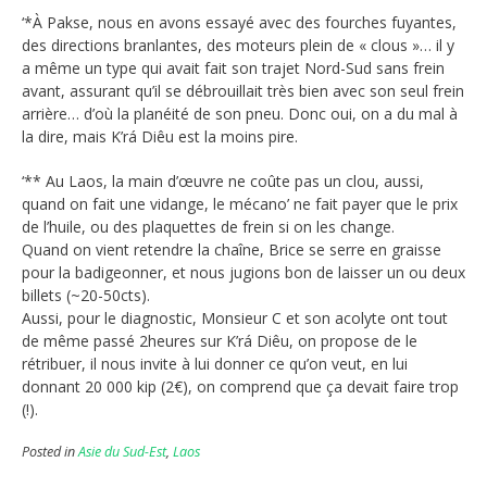
‘*À Pakse, nous en avons essayé avec des fourches fuyantes,
des directions branlantes, des moteurs plein de « clous »… il y
a même un type qui avait fait son trajet Nord-Sud sans frein
avant, assurant qu’il se débrouillait très bien avec son seul frein
arrière… d’où la planéité de son pneu. Donc oui, on a du mal à
la dire, mais K’rá Diêu est la moins pire.
‘** Au Laos, la main d’œuvre ne coûte pas un clou, aussi,
quand on fait une vidange, le mécano’ ne fait payer que le prix
de l’huile, ou des plaquettes de frein si on les change.
Quand on vient retendre la chaîne, Brice se serre en graisse
pour la badigeonner, et nous jugions bon de laisser un ou deux
billets (~20-50cts).
Aussi, pour le diagnostic, Monsieur C et son acolyte ont tout
de même passé 2heures sur K’rá Diêu, on propose de le
rétribuer, il nous invite à lui donner ce qu’on veut, en lui
donnant 20 000 kip (2€), on comprend que ça devait faire trop
(!).
Posted in
Asie du Sud-Est
,
Laos