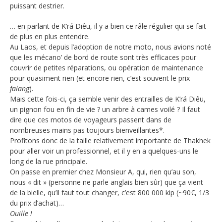
puissant destrier.
… en parlant de K’rá Diêu, il y a bien ce râle régulier qui se fait
de plus en plus entendre.
Au Laos, et depuis l’adoption de notre moto, nous avions noté
que les mécano’ de bord de route sont très efficaces pour
couvrir de petites réparations, ou opération de maintenance
pour quasiment rien (et encore rien, c’est souvent le prix
falang
).
Mais cette fois-ci, ça semble venir des entrailles de K’rá Diêu,
un pignon fou en fin de vie ? un arbre à cames voilé ? Il faut
dire que ces motos de voyageurs passent dans de
nombreuses mains pas toujours bienveillantes*.
Profitons donc de la taille relativement importante de Thakhek
pour aller voir un professionnel, et il y en a quelques-uns le
long de la rue principale.
On passe en premier chez Monsieur A, qui, rien qu’au son,
nous « dit » (personne ne parle anglais bien sûr) que ça vient
de la bielle, qu’il faut tout changer, c’est 800 000 kip (~90€, 1/3
du prix d’achat)…
Ouille !