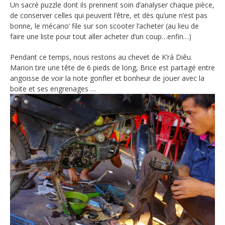
Un sacré puzzle dont ils prennent soin d’analyser chaque pièce,
de conserver celles qui peuvent l’être, et dès qu’une n’est pas
bonne, le mécano’ file sur son scooter l’acheter (au lieu de
faire une liste pour tout aller acheter d’un coup…enfin…)
Pendant ce temps, nous restons au chevet de K’rá Diêu.
Marion tire une tête de 6 pieds de long, Brice est partagé entre
angoisse de voir la note gonfler et bonheur de jouer avec la
boite et ses engrenages …