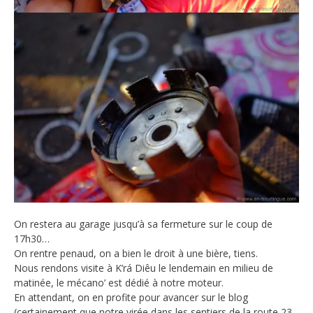
On restera au garage jusqu’à sa fermeture sur le coup de
17h30…
On rentre penaud, on a bien le droit à une bière, tiens.
Nous rendons visite à K’rá Diêu le lendemain en milieu de
matinée, le mécano’ est dédié à notre moteur.
En attendant, on en profite pour avancer sur le blog
(certainement que notre virée dans les sentiers de la route 23