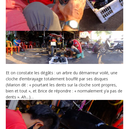
Et on constate les dégâts : un arbre du démarreur voilé, une
cloche d’embrayage totalement bouffé par ses disques
(Marion dit : « pourtant les dents sur la cloche sont propres,
bien et tout », et Brice de répondre : « normalement y’a pas de
dents ».
Ah…
)…