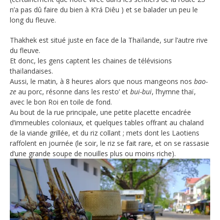
n’a pas dû faire du bien à K’rá Diêu ) et se balader un peu le
long du fleuve.
Thakhek est situé juste en face de la Thaïlande, sur l’autre rive
du fleuve.
Et donc, les gens captent les chaines de télévisions
thaïlandaises.
Aussi, le matin, à 8 heures alors que nous mangeons nos
bao-
ze
au porc, résonne dans les resto’ et
bui-bui
, l’hymne thaï,
avec le bon Roi en toile de fond.
Au bout de la rue principale, une petite placette encadrée
d’immeubles coloniaux, et quelques tables offrant au chaland
de la viande grillée, et du riz collant ; mets dont les Laotiens
raffolent en journée (le soir, le riz se fait rare, et on se rassasie
d’une grande soupe de nouilles plus ou moins riche).