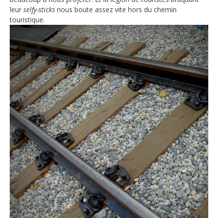
leur
selfy-sticks
nous boute assez vite hors du chemin
touristique.