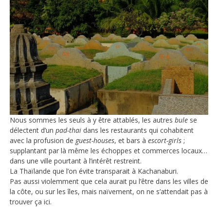
Nous sommes les seuls à y être attablés, les autres
bule
se
délectent d’un
pad-thai
dans les restaurants qui cohabitent
avec la profusion de
guest-houses
, et bars à
escort-girls
;
supplantant par là même les échoppes et commerces locaux…
dans une ville pourtant à l’intérêt restreint.
La Thaïlande que l’on évite transparait à Kachanaburi.
Pas aussi violemment que cela aurait pu l’être dans les villes de
la côte, ou sur les îles, mais naïvement, on ne s’attendait pas à
trouver ça ici.