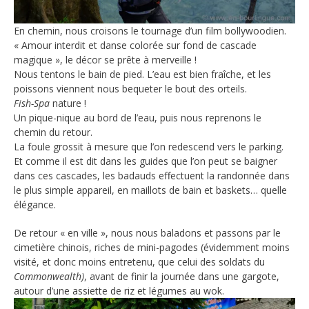
En chemin, nous croisons le tournage d’un film bollywoodien.
« Amour interdit et danse colorée sur fond de cascade
magique », le décor se prête à merveille !
Nous tentons le bain de pied. L’eau est bien fraîche, et les
poissons viennent nous bequeter le bout des orteils.
Fish-Spa
nature !
Un pique-nique au bord de l’eau, puis nous reprenons le
chemin du retour.
La foule grossit à mesure que l’on redescend vers le parking.
Et comme il est dit dans les guides que l’on peut se baigner
dans ces cascades, les badauds effectuent la randonnée dans
le plus simple appareil, en maillots de bain et baskets… quelle
élégance.
De retour « en ville », nous nous baladons et passons par le
cimetière chinois, riches de mini-pagodes (évidemment moins
visité, et donc moins entretenu, que celui des soldats du
Commonwealth)
, avant de finir la journée dans une gargote,
autour d’une assiette de riz et légumes au wok.