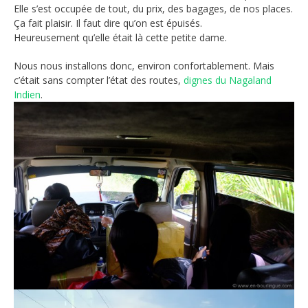
Elle s’est occupée de tout, du prix, des bagages, de nos places.
Ça fait plaisir. Il faut dire qu’on est épuisés.
Heureusement qu’elle était là cette petite dame.
Nous nous installons donc, environ confortablement. Mais
c’était sans compter l’état des routes,
dignes du Nagaland
Indien
.