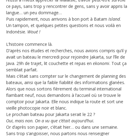
ce pays, sans trop y rencontrer de gens, sans y avoir appris la
langue… un peu dommage…
Puis rapidement, nous arrivons à bon port à Batam
Island
.
Un tampon, et quelques petites questions et nous voilà en
Indonésie.
Woué !
L’histoire commence là.
D’après nos études et recherches, nous avions compris qu’il y
avait un bateau le mercredi pour rejoindre Jakarta, sur l’île de
Java. 29h de trajet, lit couchette et repas en
ekonomi
. Tout ça
semblait parfait.
Mais c’était sans compter sur le changement de planning des
bateaux, ainsi que la faible fiabilité des informations glanées.
Alors que nous sortons fièrement du terminal international
flambant neuf, nous demandons à l’accueil où se trouve le
comptoir pour Jakarta. Elle nous indique la route et sort une
vieille photocopie noir et blanc.
Le prochain bateau pour Jakarta serait le 22 ?
Oui, mais non. On a vu que c’était aujourd’hui.
Or d’après son papier, c’était hier… ou dans une semaine.
Sans trop s’angoisser, nous partons nous renseigner