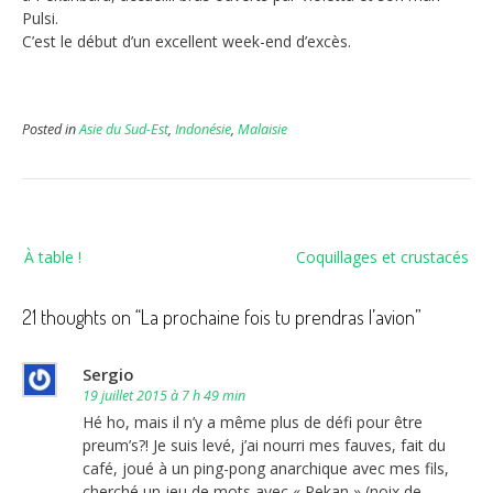
Pulsi.
C’est le début d’un excellent week-end d’excès.
Posted in
Asie du Sud-Est
,
Indonésie
,
Malaisie
Navigation
À table !
Coquillages et crustacés
de
l’article
21 thoughts on “
La prochaine fois tu prendras l’avion
”
Sergio
19 juillet 2015 à 7 h 49 min
Hé ho, mais il n’y a même plus de défi pour être
preum’s?! Je suis levé, j’ai nourri mes fauves, fait du
café, joué à un ping-pong anarchique avec mes fils,
cherché un jeu de mots avec « Pekan » (noix de