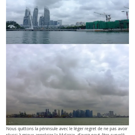
Nous quittons la péninsule avec le léger regret de ne pas avoir
réussi à mieux apprécier la Malaisie, d’avoir peut-être survolé