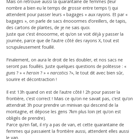
Mais on retrouve aussi la quarantaine de femmes (leur
nombre a bien eu le temps de grossir entre temps !) qui
attendent pour passer leurs « bagages » aux rayons. Et par «
bagages », on parle de sacs énooormes d’oreillers, de tapis,
des cartons de plantes, de je ne sais quoi.
Juste que c’est énooorme, et qu’on se voit déjà y passer la
journée, parce que de l’autre côté des rayons X, tout est
scrupuleusement fouillé.
Finalement, on aura le droit de les doubler, et nos sacs ne
seront pas fouillés. Juste quelques questions de politesse : «
guns
? » «
heroin
? » «
narcotics
?», le tout dit avec bien sûr,
sourire et décontraction !
Il est 13h quand on est de l’autre côté ! 2h pour passer la
frontière, c’est correct ! Mais ce qu’on ne savait pas, c’est qu’on
attendrait 3h pour prendre un minivan qui descend de la
montagne, et dépose les gens 7km plus loin (et qu’on est
obligés de prendre).
Parce qu’en fait, il n’y a pas de van, et cette quarantaine de
femmes qui passaient la frontière aussi, attendent elles aussi
le van.