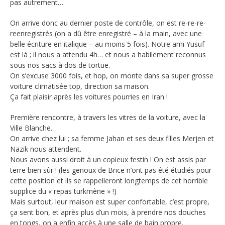
pas autrement…
On arrive donc au dernier poste de contrôle, on est re-re-re-
reenregistrés (on a dû être enregistré – à la main, avec une
belle écriture en italique – au moins 5 fois). Notre ami Yusuf
est là ; il nous a attendu 4h… et nous a habilement reconnus
sous nos sacs à dos de tortue.
On s’excuse 3000 fois, et hop, on monte dans sa super grosse
voiture climatisée top, direction sa maison.
Ça fait plaisir après les voitures pourries en Iran !
Première rencontre, à travers les vitres de la voiture, avec la
Ville Blanche.
On arrive chez lui ; sa femme Jahan et ses deux filles Merjen et
Näzik nous attendent.
Nous avons aussi droit à un copieux festin ! On est assis par
terre bien sûr ! (les genoux de Brice n’ont pas été étudiés pour
cette position et ils se rappelleront longtemps de cet horrible
supplice du « repas turkmène » !)
Mais surtout, leur maison est super confortable, c’est propre,
ça sent bon, et après plus d’un mois, à prendre nos douches
en tongs, on a enfin accès à une salle de bain propre.