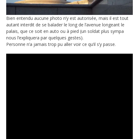
Bien entendu aucune photo n’y est autorisée, mais il est tout
autant interdit de se balader le long de l’avenue longeant le
palais, que ce soit en auto ou à pied (un soldat plus sympa
nous l’expliquera par quelques gestes).
Personne n’a jamais trop pu aller voir ce qu’il s’y passe.