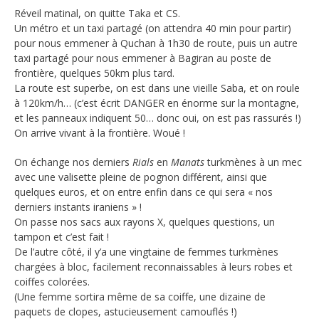
Réveil matinal, on quitte Taka et CS.
Un métro et un taxi partagé (on attendra 40 min pour partir)
pour nous emmener à Quchan à 1h30 de route, puis un autre
taxi partagé pour nous emmener à Bagiran au poste de
frontière, quelques 50km plus tard.
La route est superbe, on est dans une vieille Saba, et on roule
à 120km/h… (c’est écrit DANGER en énorme sur la montagne,
et les panneaux indiquent 50… donc oui, on est pas rassurés !)
On arrive vivant à la frontière. Woué !
On échange nos derniers
Rials
en
Manats
turkmènes à un mec
avec une valisette pleine de pognon différent, ainsi que
quelques euros, et on entre enfin dans ce qui sera « nos
derniers instants iraniens » !
On passe nos sacs aux rayons X, quelques questions, un
tampon et c’est fait !
De l’autre côté, il y’a une vingtaine de femmes turkmènes
chargées à bloc, facilement reconnaissables à leurs robes et
coiffes colorées.
(Une femme sortira même de sa coiffe, une dizaine de
paquets de clopes, astucieusement camouflés !)