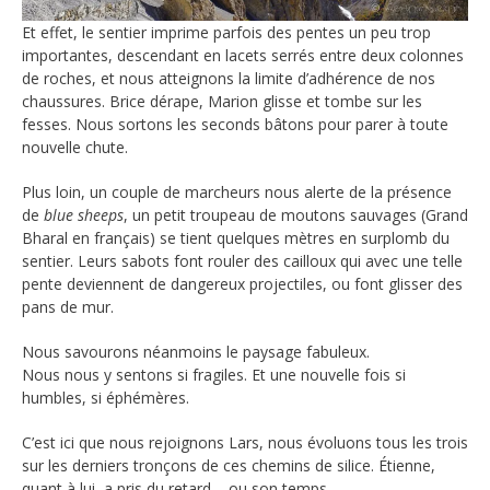
Et effet, le sentier imprime parfois des pentes un peu trop
importantes, descendant en lacets serrés entre deux colonnes
de roches, et nous atteignons la limite d’adhérence de nos
chaussures. Brice dérape, Marion glisse et tombe sur les
fesses. Nous sortons les seconds bâtons pour parer à toute
nouvelle chute.
Plus loin, un couple de marcheurs nous alerte de la présence
de
blue sheeps
, un petit troupeau de moutons sauvages (Grand
Bharal en français) se tient quelques mètres en surplomb du
sentier. Leurs sabots font rouler des cailloux qui avec une telle
pente deviennent de dangereux projectiles, ou font glisser des
pans de mur.
Nous savourons néanmoins le paysage fabuleux.
Nous nous y sentons si fragiles. Et une nouvelle fois si
humbles, si éphémères.
C’est ici que nous rejoignons Lars, nous évoluons tous les trois
sur les derniers tronçons de ces chemins de silice. Étienne,
quant à lui, a pris du retard – ou son temps.