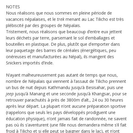
NOTES
Nous réalisons que nous sommes en pleine période de
vacances népalaises, et le
trek
menant au Lac Tilicho est très
plébiscité par des groupes de Népalais.
Tristement, nous réalisons que beaucoup d’entre eux jettent
leurs déchets par terre, parsemant le sol d’emballages et
bouteilles en plastique. De plus, plutôt que d’emporter dans
leur paquetage des barres de céréales (énergétiques, peu
onéreuses et manufacturées au Népal), ils mangent des
Snickers importés d’Inde.
N’ayant malheureusement pas autant de temps que nous,
nombre de Népalais qui viennent à l’assaut de Tilicho prennent
un bus de nuit depuis Kathmandu jusqu’à Besisahar, puis une
jeep
jusqu’à Manang et une seconde jusqu’à Khangsar, pour se
retrouver parachutés à près de 3800m d’alt., 24 ou 30 heures
après leur départ. La plupart n’ont aucune préparation sportive
(rappelons que seuls les pays développés prodiguent une
éducation physique), n’ont jamais fait de randonnée, ne savent
pas où ils s’aventurent (une fille nous demandera même s’il fait
froid à Tilicho et si elle peut se baigner dans le lac), et n’ont