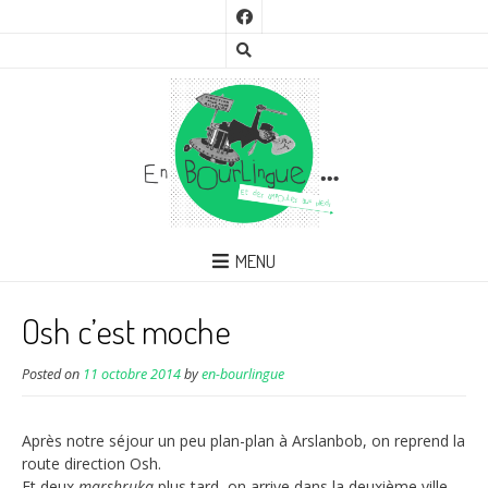
MENU
Osh c’est moche
Posted on
11 octobre 2014
by
en-bourlingue
Après notre séjour un peu plan-plan à Arslanbob, on reprend la
route direction Osh.
Et deux
marshruka
plus tard, on arrive dans la deuxième ville