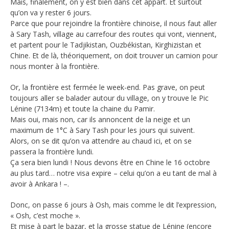
Mais, finalement, on y est bien dans cet appart. Et surtout
qu’on va y rester 6 jours.
Parce que pour rejoindre la frontière chinoise, il nous faut aller
à Sary Tash, village au carrefour des routes qui vont, viennent,
et partent pour le Tadjikistan, Ouzbékistan, Kirghizistan et
Chine. Et de là, théoriquement, on doit trouver un camion pour
nous monter à la frontière.
Or, la frontière est fermée le week-end. Pas grave, on peut
toujours aller se balader autour du village, on y trouve le Pic
Lénine (7134m) et toute la chaine du Pamir.
Mais oui, mais non, car ils annoncent de la neige et un
maximum de 1°C à Sary Tash pour les jours qui suivent.
Alors, on se dit qu’on va attendre au chaud ici, et on se
passera la frontière lundi.
Ça sera bien lundi ! Nous devons être en Chine le 16 octobre
au plus tard… notre visa expire – celui qu’on a eu tant de mal à
avoir à Ankara ! –.
Donc, on passe 6 jours à Osh, mais comme le dit l’expression,
« Osh, c’est moche ».
Et mise à part le bazar, et la grosse statue de Lénine (encore