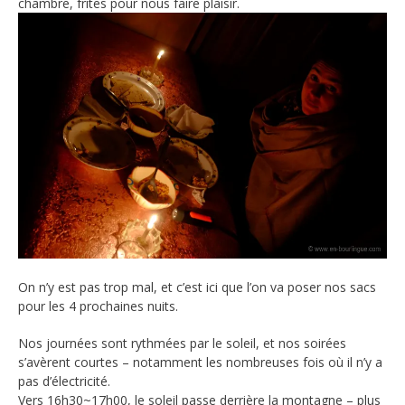
chambre, frites pour nous faire plaisir.
On n’y est pas trop mal, et c’est ici que l’on va poser nos sacs
pour les 4 prochaines nuits.
Nos journées sont rythmées par le soleil, et nos soirées
s’avèrent courtes – notamment les nombreuses fois où il n’y a
pas d’électricité.
Vers 16h30~17h00, le soleil passe derrière la montagne – plus