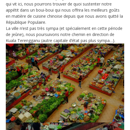
qui vit ici, nous pourrons trouver de quoi sustenter notre
appétit dans un boui-boui qui nous offrira les meilleurs goûts
en matière de cuisine chinoise depuis que nous avons quitté la
République Populaire.
La ville n’est pas très sympa (et spécialement en cette période
de jeûne), nous poursuivons notre chemin en direction de
Kuala Terengganu (autre capitale d’état pas plus sympa…).