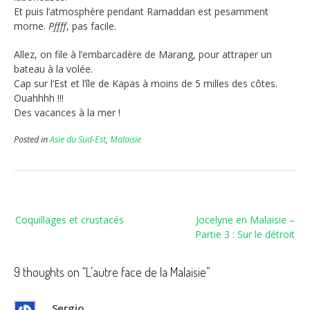
Et puis l’atmosphère pendant Ramaddan est pesamment
morne.
Pffff
, pas facile.
Allez, on file à l’embarcadère de Marang, pour attraper un
bateau à la volée.
Cap sur l’Est et l’île de Kapas à moins de 5 milles des côtes.
Ouahhhh !!!
Des vacances à la mer !
Posted in
Asie du Sud-Est
,
Malaisie
Navigation
Coquillages et crustacés
Jocelyne en Malaisie –
de
Partie 3 : Sur le détroit
l’article
9 thoughts on “
L’autre face de la Malaisie
”
Sergio