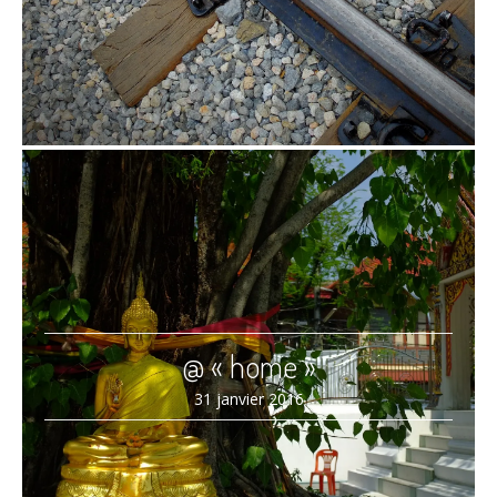
@ « home »
31 janvier 2016