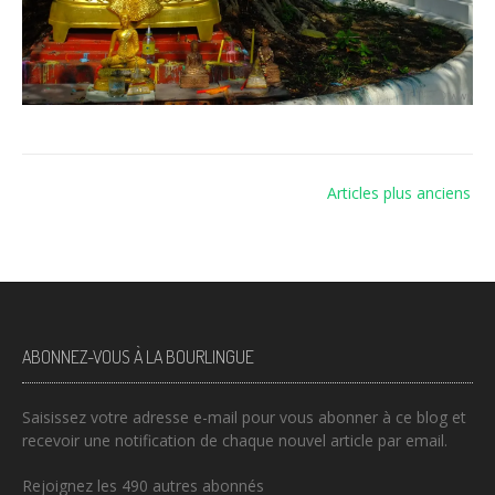
Navigation
Articles plus anciens
des
articles
ABONNEZ-VOUS À LA BOURLINGUE
Saisissez votre adresse e-mail pour vous abonner à ce blog et
recevoir une notification de chaque nouvel article par email.
Rejoignez les 490 autres abonnés